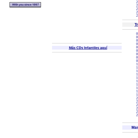
2
2
2
2
2
T
0
0
0
0
0
Más CDs Infantiles aquí
0
0
0
0
1
1
1
1
1
1
1
1
1
1
2
2
2
2
2
2
Mas