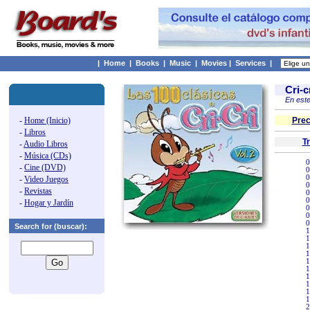
|
Home
|
Books
|
Music
|
Movies
|
Services
|
Cri-c
En este
-
Home (Inicio)
Prec
-
Libros
T
-
Audio Libros
-
Música (CDs)
0
-
Cine (DVD)
0
0
-
Video Juegos
0
-
Revistas
0
0
-
Hogar y Jardín
0
0
0
Search for (buscar):
1
1
1
1
1
1
1
1
1
1
2