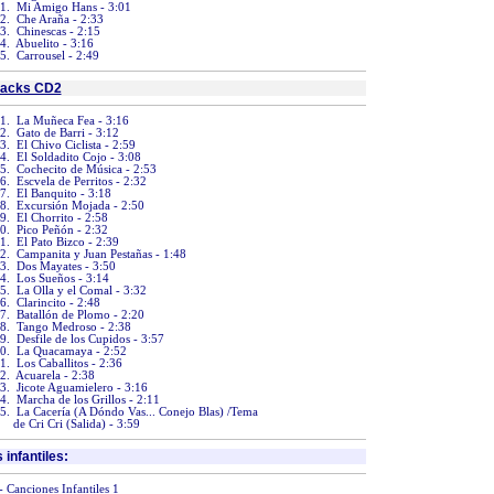
1. Mi Amigo Hans - 3:01
2. Che Araña - 2:33
3. Chinescas - 2:15
4. Abuelito - 3:16
5. Carrousel - 2:49
racks CD2
1. La Muñeca Fea - 3:16
2. Gato de Barri - 3:12
3. El Chivo Ciclista - 2:59
4. El Soldadito Cojo - 3:08
5. Cochecito de Música - 2:53
6. Escvela de Perritos - 2:32
7. El Banquito - 3:18
8. Excursión Mojada - 2:50
9. El Chorrito - 2:58
0. Pico Peñón - 2:32
1. El Pato Bizco - 2:39
2. Campanita y Juan Pestañas - 1:48
3. Dos Mayates - 3:50
4. Los Sueños - 3:14
5. La Olla y el Comal - 3:32
6. Clarincito - 2:48
7. Batallón de Plomo - 2:20
8. Tango Medroso - 2:38
9. Desfile de los Cupidos - 3:57
0. La Quacamaya - 2:52
1. Los Caballitos - 2:36
2. Acuarela - 2:38
3. Jicote Aguamielero - 3:16
4. Marcha de los Grillos - 2:11
5. La Cacería (A Dóndo Vas... Conejo Blas) /Tema
de Cri Cri (Salida) - 3:59
 infantiles:
-
Canciones Infantiles 1