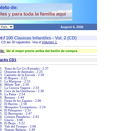
August 6, 2026
ri
/
100 Clasicas Infantiles - Vol. 2 (CD)
 CD las 50 siguientes. Vea el
Volumen 1.
io:
Ver el mejor precio arriba del botón de compra
racks CD1
1. Tema de Cri Cri (Entrada) - 2:37
2. Orquesta de Animales - 2:25
3. Caminito de la Escvela - 2:59
4. El Ropero - 2:22
5. La Mariposa - 2:53
6. Métete Teté - 2:50
7. La Cotorra Viagera - 2:33
8. Coro de las Chicharras - 2:38
9. La Patita - 2:54
0. Rusiana - 1:44
1. Fiesta de los Zapatos - 2:06
2. El Burrito - 2:50
3. Mosquitos Trompeteros - 2:24
4. El Peluquero - 2:31
5. El Borrequito - 2:47
6. Conejos Panaderos - 2:43
7. Llueve - 3:08
8. El Brujo - 3:22
9. Vals del Trompo - 2:06
0. Negrito Bailarin - 2:49