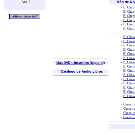
Más de Ro
-
El Chap
-
El Chap
-
El Chap
-
El Chap
-
El Chap
-
El Chap
-
El Chav
-
El Chav
-
El Chav
-
El Chav
-
El Chav
-
El Chav
-
El Chavo
Mas DVD's infantiles
(espanol)
-
El Chavo
-
El Chavo
Catálogo de Audio Libros
-
El Chavo
-
El Chav
-
El Chav
-
El Chavo
-
El Chavo
-
El Chavo
-
Chespiri
-
Chespir
-
Chespir
-
Chespir