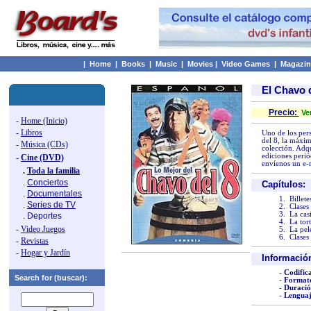
|
Home
|
Books
|
Music
|
Movies
|
Video Games
|
Magazin
El Chavo 
Precio:
Ver
-
Home (Inicio)
-
Libros
Uno de los pers
del 8, la máxi
-
Música (CDs)
colección. Adq
ediciones perió
-
Cine (DVD)
envíenos un e-
.
Toda la familia
.
Conciertos
Capítulos:
.
Documentales
1.
Billete
.
Series de TV
2.
Clases
3.
La cas
.
Deportes
4.
La tort
-
Video Juegos
5.
La pel
6.
Clases 
-
Revistas
-
Hogar y Jardín
Informació
-
Codific
Search for (buscar):
-
Format
-
Duració
-
Lenguaj