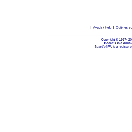
|
Ayuda / Help
|
Quiénes so
Copyright © 1997- 2
Board's is a divis
Board's
®™,
is a register