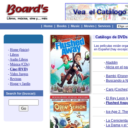
|
Home
|
Books
|
Music
|
Movies
|
Services
|
Catálogo de DVD
Las películas están orga
en Español (hay excepcio
-
Home (Inicio)
-
Libros
-
Audio Libros
-
Aladdin
-
Música (CDs)
-
Alicia en el pa
-
Cine (DVD)
-
Video Juegos
-
Bambi (Disne
-
Revistas
-
Buscando a N
-
Hogar y Jardín
-
Cars (Coches
Search for (buscar):
-
El Rey Leon (
-
Flushed Away
-
Ice Age 2: The
-
La Cenicienta
-
La Dama y el