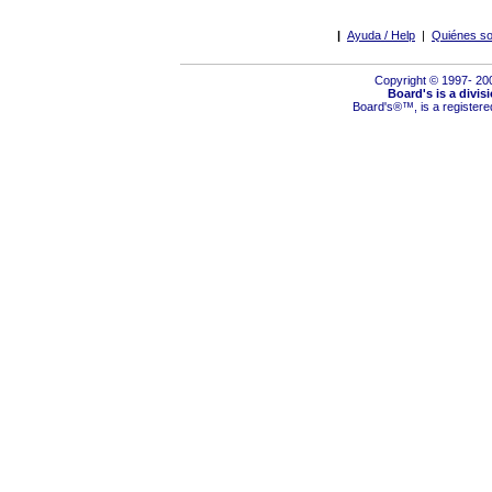
|
Ayuda / Help
|
Quiénes so
Copyright © 1997- 2
Board's is a divis
Board's
®™,
is a register